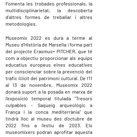
Fomenta les trobades professionals, la 
multidisciplinarietat, la descoberta 
d'altres formes de treballar i altres 
metodologies.
Museomix 2022 es durà a terme al 
Museu d'Història de Marsella i forma part 
del projecte Erasmus+ PITCHER, que té 
com a objectiu proporcionar als equips 
educatius europeus eines educatives 
per conscienciar sobre la prevenció del 
tràfic il·lícit del patrimoni cultural. De l'11 
al 13 de novembre, Museomix 2022 
donarà suport a la posada en marxa de 
l'exposició temporal titulada “Tresors 
culpables - Saqueig arqueològic a 
França i la conca mediterrània” que 
tindrà lloc al museu des d'octubre de 
2022 fins a l'estiu de 2023. Els 
museomixers podran aprofitar aquesta 