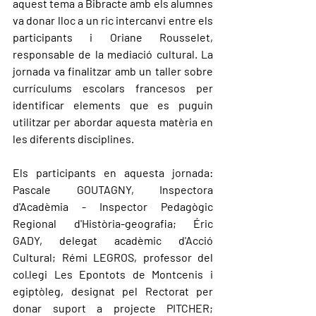
aquest tema a Bibracte amb els alumnes 
va donar lloc a un ric intercanvi entre els 
participants i Oriane Rousselet, 
responsable de la mediació cultural. La 
jornada va finalitzar amb un taller sobre 
currículums escolars francesos per 
identificar elements que es puguin 
utilitzar per abordar aquesta matèria en 
les diferents disciplines.
Els participants en aquesta jornada: 
Pascale GOUTAGNY, Inspectora 
d'Acadèmia - Inspector Pedagògic 
Regional d'Història-geografia; Éric 
GADY, delegat acadèmic d'Acció 
Cultural; Rémi LEGROS, professor del 
col·legi Les Epontots de Montcenis i 
egiptòleg, designat pel Rectorat per 
donar suport a projecte PITCHER; 